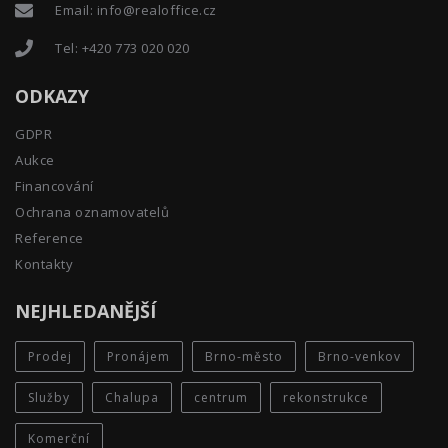
Email:
info@realoffice.cz
Tel:
+420 773 020 020
ODKAZY
GDPR
Aukce
Financování
Ochrana oznamovatelů
Reference
Kontakty
NEJHLEDANĚJŠÍ
Prodej
Pronájem
Brno-město
Brno-venkov
Služby
Chalupa
centrum
rekonstrukce
Komerční