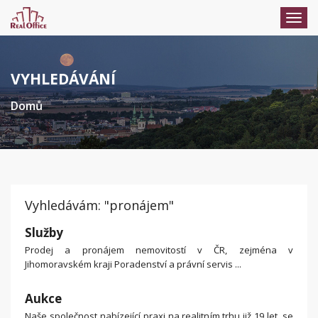
Přep
navig
men
VYHLEDÁVÁNÍ
Domů
Vyhledávám: "pronájem"
Služby
Prodej a pronájem nemovitostí v ČR, zejména v
Jihomoravském kraji Poradenství a právní servis ...
Aukce
Naše společnost nabízející praxi na realitním trhu již 19 let, se